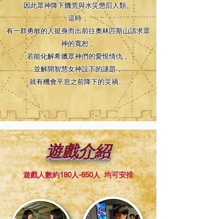
因此眾神降下饑荒與水災懲罰人類。
這時，
有一群勇敢的人挺身而出前往奧林匹斯山請求眾
神的寬恕，
若能化解希臘眾神們的愛恨情仇，
並解開智慧女神設下的謎題，
就有機會平息之前降下的災禍….
​遊戲介紹
遊戲人數約180人-650人 均可安排