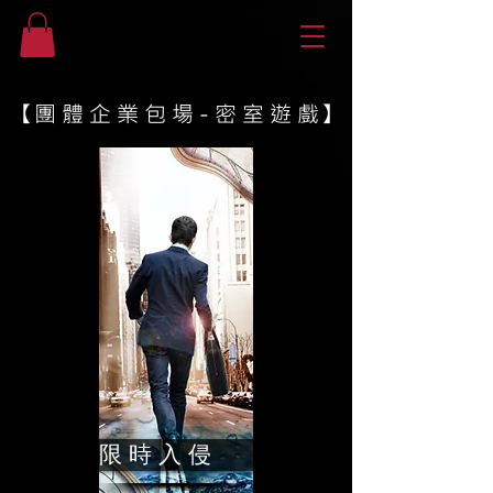
【團 體 企 業 包 場 - 密 室 遊 戲】
限 時 入 侵