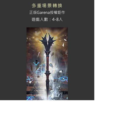
多重場景轉換
正版Garena授權鉅作
​遊戲人數：4-8人
永 恆 之 殿
奇幻機關再進化