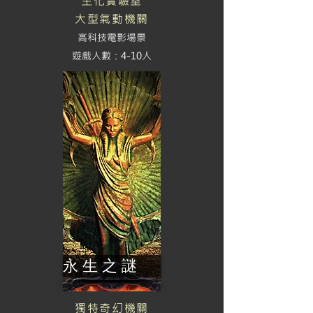
生化實驗室
大型氣動機關
​高科技電影場景
​遊戲人數：4-10人
永 生 之 謎
獨特奇幻機關