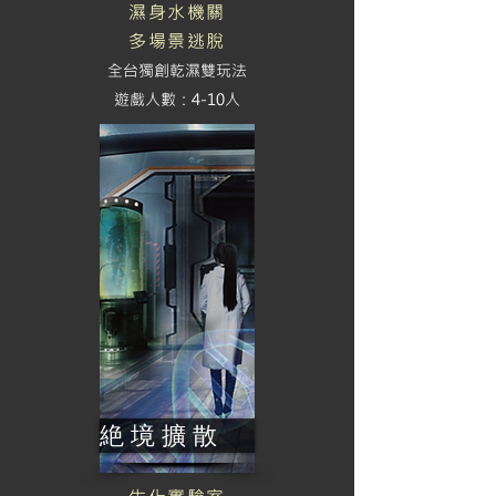
濕身水機關
多場景逃脫
全台獨創乾濕雙玩法
​遊戲人數：4-10人
絶 境 擴 散