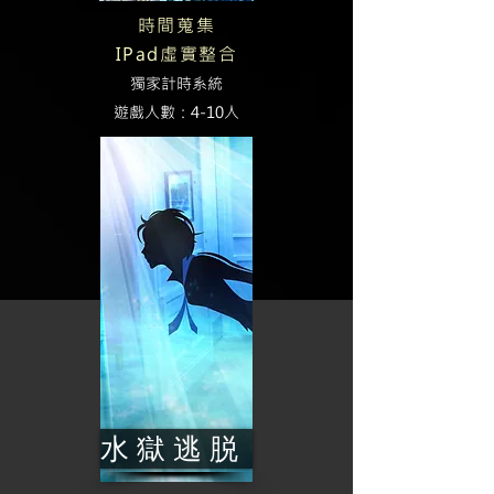
時間蒐集
IPad虛實整合
獨家計時系統
​遊戲人數：4-10人
水 獄 逃 脱