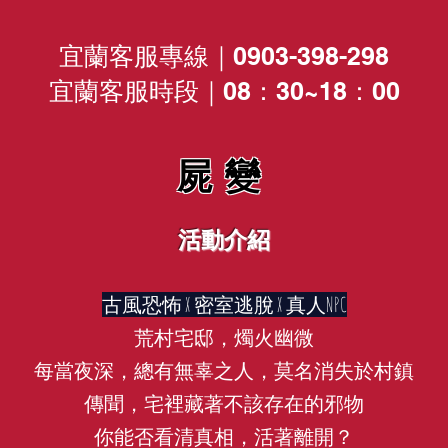
宜蘭客服專線｜0903-398-298
宜蘭客服時段｜08：30~18：00
​屍變
活動介紹
古風恐怖
X 密室逃脫 X 真人NPC
荒村宅邸，燭火幽微
每當夜深，總有無辜之人，莫名消失於村鎮
傳聞，宅裡藏著不該存在的邪物
你能否看清真相，活著離開？