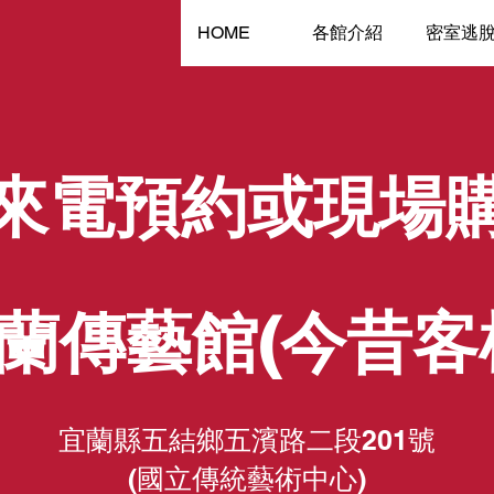
HOME
各館介紹
密室逃
來電預約或現場
蘭傳藝館(今昔客
宜蘭縣五結鄉五濱路二段201號
(國立傳統藝術中心)